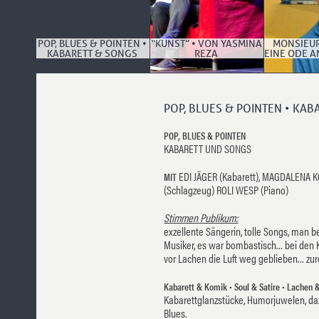
POP, BLUES & POINTEN •
“KUNST” • VON YASMINA
MONSIEUR
KABARETT & SONGS
REZA
EINE ODE A
POP, BLUES & POINTEN • KA
POP, BLUES & POINTEN
KABARETT UND SONGS
EDI JÄGER (Kabarett), MAGDALENA 
MIT
(Schlagzeug) ROLI WESP (Piano)
Stimmen Publikum:
exzellente Sängerin, tolle Songs, man 
Musiker, es war bombastisch… bei den
vor Lachen die Luft weg geblieben… zur
Kabarett & Komik • Soul & Satire • Lachen 
Kabarettglanzstücke, Humorjuwelen, da
Blues.