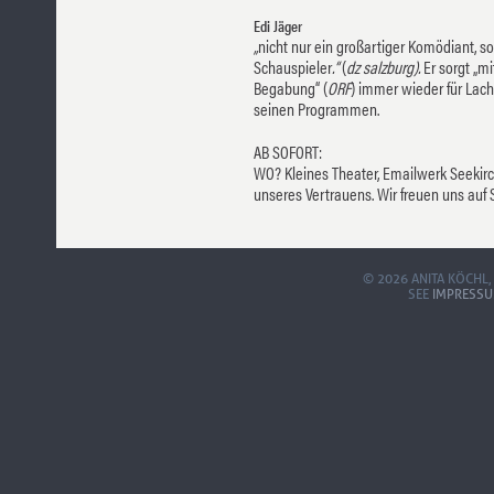
Edi Jäger
„
nicht nur ein großartiger Komödiant, 
Schauspieler
.“
(
dz salzburg).
Er sorgt „m
Begabung“ (
ORF
) immer wieder für Lac
seinen Programmen.
AB SOFORT:
WO? Kleines Theater, Emailwerk Seekir
unseres Vertrauens. Wir freuen uns auf S
© 2026 ANITA KÖCHL,
SEE
IMPRESS