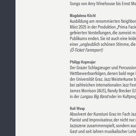
Songs von Amy Winehouse bis Ernst Mo
Magdalena Köchl
Ausbildung am renommierten Neighborh
März 2025 in der Produktion „Prima Faci
gefeierten Vorstellungen, die zumeist 
Publikums enden. Sie ist auch eine leid
einer „unglaublich schönen Stimme, di
(Ö-Ticket Fanreport)
Philipp Kopmajer
Der Grazer Schlagzeuger und Percussion
Wettbewerbserfolgen, denen bald rege Ko
der Universität Graz. Jazz Meisterkurse be
bei zahlreichen internationalen Jazz Fes
James Morrison (AUS), Randy Brecker (US
in der
Lungau Big Band
oder im Kultpr
Roli Wesp
Absolvent der Kunstuni Graz im Fach Jazz
Pianist und Improvisateur, der nicht nur
Jazzszene zusammenspielt, sondern au
Gast und seit Jahren musikalischer Leit